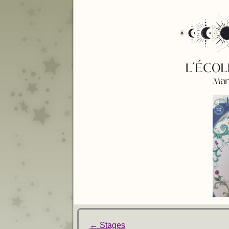
←
Stages