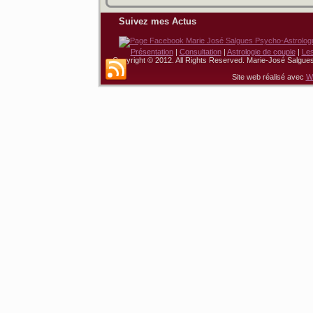
Suivez mes Actus
Présentation
|
Consultation
|
Astrologie de couple
|
Le
Copyright © 2012. All Rights Reserved. Marie-José Salgue
Site web réalisé avec
W