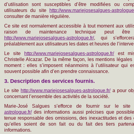
d’utilisation sont susceptibles d’être modifiées ou co
utilisateurs du site
http://www.mariejosesalgues-astrologue.
consulter de manière régulière.
Ce site est normalement accessible à tout moment aux utilis
raison de maintenance technique peut être 
http://www.mariejosesalgues-astrologue.fr/
, qui s’efforc
préalablement aux utilisateurs les dates et heures de l’interve
Le site
http://www.mariejosesalgues-astrologue.fr/
est mis
Christelle Alcazar. De la même façon, les mentions légales 
moment : elles s’imposent néanmoins à l’utilisateur qui est
souvent possible afin d’en prendre connaissance.
3. Description des services fournis.
Le site
http://www.mariejosesalgues-astrologue.fr/
a pour obj
concernant l’ensemble des activités de la société.
Marie-José Salgues s’efforce de fournir sur le sit
astrologue.fr/
des informations aussi précises que possible.
tenue responsable des omissions, des inexactitudes et des 
qu’elles soient de son fait ou du fait des tiers partena
informations.