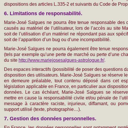
dispositions des articles L.335-2 et suivants du Code de Propri
6. Limitations de responsabilité.
Marie-José Salgues ne pourra être tenue responsable des d
causés au matériel de l’utilisateur, lors de l’accès au site M
soit de l’utilisation d’un matériel ne répondant pas aux spéci
soit de l’apparition d’un bug ou d’une incompatibilité.
Marie-José Salgues ne pourra également être tenue respon
(tels par exemple qu’une perte de marché ou perte d’une chanc
du site
http://www.mariejosesalgues-astrologue.fr/
.
Des espaces interactifs (possibilité de poser des questions d
disposition des utilisateurs. Marie-José Salgues se réserve l
en demeure préalable, tout contenu déposé dans cet espa
législation applicable en France, en particulier aux dispositio
données. Le cas échéant, Marie-José Salgues se réserve 
mettre en cause la responsabilité civile et/ou pénale de l’ut
message à caractère raciste, injurieux, diffamant, ou por
support utilisé (texte, photographie…).
7. Gestion des données personnelles.
En France, les données personnelles sont notamment protég