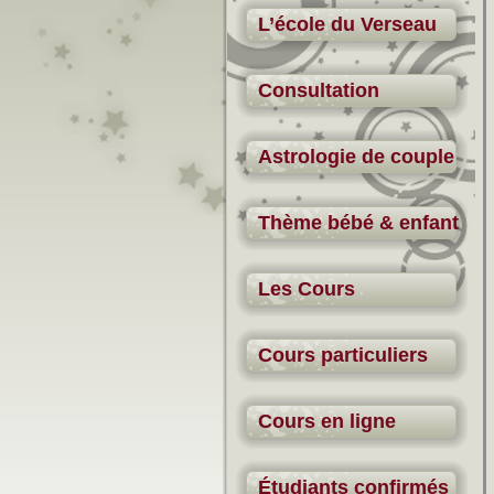
L’école du Verseau
Consultation
Astrologie de couple
Thème bébé & enfant
Les Cours
Cours particuliers
Cours en ligne
Étudiants confirmés