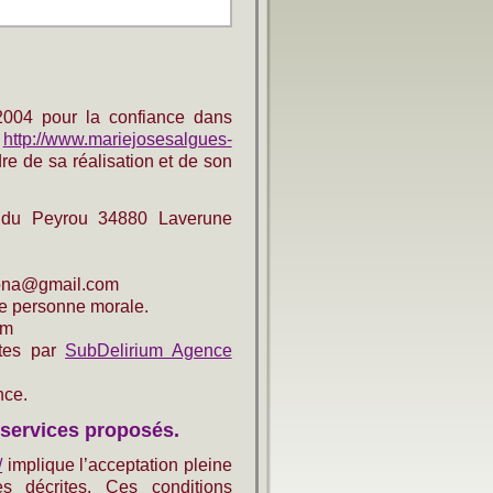
 2004 pour la confiance dans
e
http://www.mariejosesalgues-
dre de sa réalisation et de son
e du Peyrou 34880 Laverune
rdona@gmail.com
e personne morale.
om
rtes par
SubDelirium Agence
nce.
s services proposés.
/
implique l’acceptation pleine
rès décrites. Ces conditions