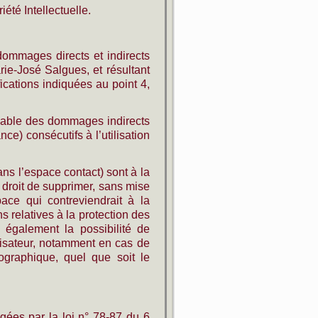
été Intellectuelle.
ommages directs et indirects
arie-José Salgues, et résultant
fications indiquées au point 4,
sable des dommages indirects
e) consécutifs à l’utilisation
ans l’espace contact) sont à la
e droit de supprimer, sans mise
ce qui contreviendrait à la
ns relatives à la protection des
également la possibilité de
ilisateur, notamment en cas de
nographique, quel que soit le
ées par la loi n° 78-87 du 6