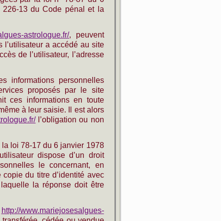
L. 226-13 du Code pénal et la
lgues-astrologue.fr/
, peuvent
s l’utilisateur a accédé au site
ccès de l’utilisateur, l’adresse
s informations personnelles
services proposés par le site
rnit ces informations en toute
me à leur saisie. Il est alors
rologue.fr/
l’obligation ou non
la loi 78-17 du 6 janvier 1978
 utilisateur dispose d’un droit
rsonnelles le concernant, en
opie du titre d’identité avec
 laquelle la réponse doit être
e
http://www.mariejosesalgues-
e, transférée, cédée ou vendue