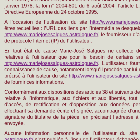
janvier 1978, la loi n° 2004-801 du 6 août 2004, l’article 
Directive Européenne du 24 octobre 1995.
A l’occasion de l’utilisation du site
http://www.mariejosesa
êtres recueillies : l’URL des liens par l’intermédiaire desquel
http://www.mariejosesalgues-astrologue.fr/
, le fournisseur d’a
de protocole Internet (IP) de l’utilisateur.
En tout état de cause Marie-José Salgues ne collecte de
relatives à l’utilisateur que pour le besoin de certains 
http://www.mariejosesalgues-astrologue.fr/
. L’utilisateur fou
connaissance de cause, notamment lorsqu’il procède par lui-mê
précisé à l’utilisateur du site
http://www.mariejosesalgues-ast
de fournir ces informations.
Conformément aux dispositions des articles 38 et suivants de 
relative à l’informatique, aux fichiers et aux libertés, tout
d’accès, de rectification et d’opposition aux données pe
effectuant sa demande écrite et signée, accompagnée d’une c
signature du titulaire de la pièce, en précisant l’adresse à
envoyée.
Aucune information personnelle de l’utilisateur du sit
astrologue.fr/
n’est publiée à l’insu de l’utilisateur, échangé