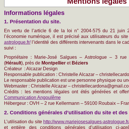
Mentions légales
Informations légales
1. Présentation du site.
En vertu de l’article 6 de la loi n° 2004-575 du 21 juin
l’économie numérique, il est précisé aux utilisateurs du sit
astrologue.fr/
l’identité des différents intervenants dans le ca
suivi :
Propriétaire : Marie-José Salgues – Astrologue – 3 ru
(
Hérault
), près de
Montpellier
et
Béziers
Créateur : Alcazar Design
Responsable publication : Christelle Alcazar – christelleca
Le responsable publication est une personne physique ou un
Webmaster : Christelle Alcazar – christellecardona@gmail.c
Crédits : les mentions légales ont étés générées et offe
Communication Angoulême
Hébergeur : OVH – 2 rue Kellermann – 59100 Roubaix – Fra
2. Conditions générales d’utilisation du site et de
L’utilisation du site
http://www.mariejosesalgues-astrologue.fr
et entière des conditions générales d’utilisation ci-ap