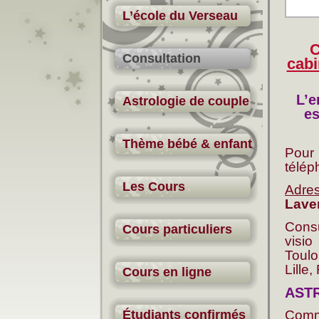
L’école du Verseau
C
Consultation
cabi
L’e
Astrologie de couple
es
Thème bébé & enfant
Pour
télép
Les Cours
Adre
Lave
Consu
Cours particuliers
visi
Toulo
Lille
Cours en ligne
AST
Étudiants confirmés
Com