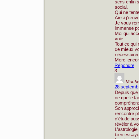
sens enfin 
social.
Qui ne tente
Ainsi j’œuvr
Je vous rem
immense pote
Moi qui acc
voie.
Tout ce qui
de mieux voi
nécessairem
Merci enco
Répondre
Mache
28 septembr
Depuis que
de quelle fa
compréhens
Son approche
rencontré p
d’étude auss
révéler à v
L’astrologie
bien essayer