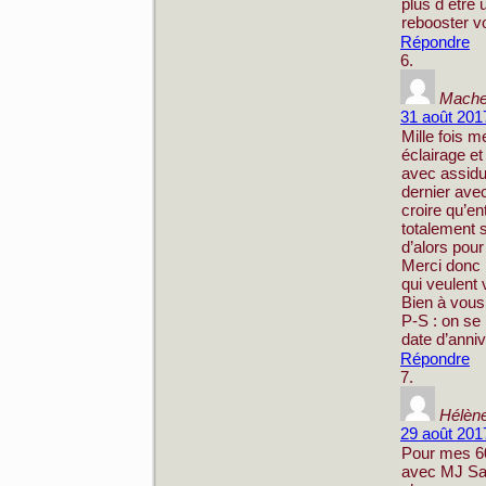
plus d être 
rebooster vo
Répondre
Mache
31 août 201
Mille fois 
éclairage e
avec assidui
dernier avec
croire qu’en
totalement s
d’alors pou
Merci donc p
qui veulent 
Bien à vous
P-S : on se
date d’anniv
Répondre
Hélène
29 août 201
Pour mes 60
avec MJ Sal