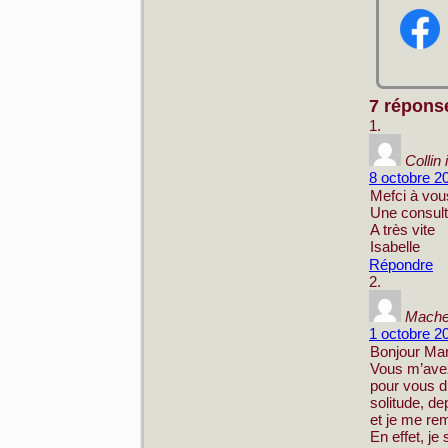
7 répons
Collin 
8 octobre 2
Mefci à vou
Une consulta
A très vite
Isabelle
Répondre
Mache
1 octobre 2
Bonjour Mar
Vous m’avez 
pour vous di
solitude, de
et je me rem
En effet, j