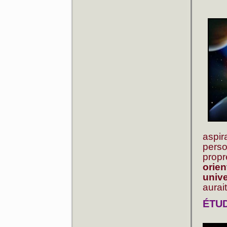
aspir
perso
propr
orien
univ
aurai
ÉTU