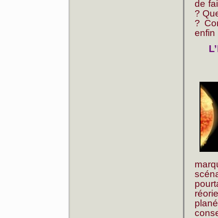
de fa
? Que
? Co
enfin 
L
marq
scéna
pourt
réori
plan
cons