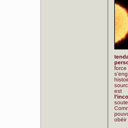
tend
pers
forc
s’en
hist
sourc
est 
l’inc
sout
Comme
pouvo
obéir