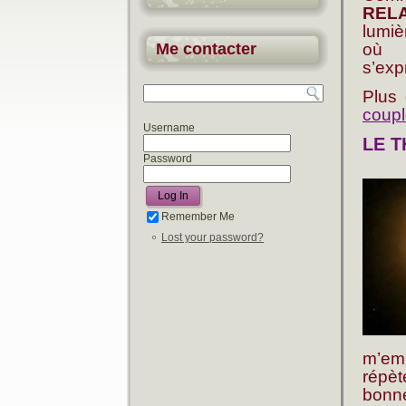
REL
lumiè
Me contacter
où l
s’exp
Plus 
coup
Username
LE 
Password
Remember Me
Lost your password?
m’em
répèt
bonne