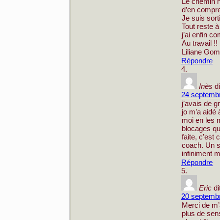
Le chemin n’
d’en compre
Je suis sor
Tout reste 
j’ai enfin co
Au travail !!
Liliane Go
Répondre
Inès
di
24 septembr
j’avais de 
jo m’a aidé 
moi en les 
blocages qu
faite, c’est
coach. Un s
infiniment m
Répondre
Eric
di
20 septembr
Merci de m’
plus de sens