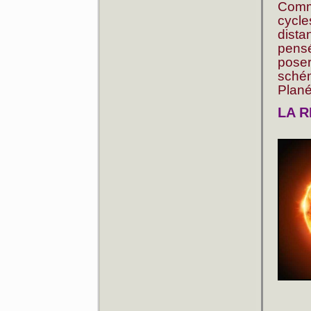
Comm
cycl
dista
pensé
poser
schém
Plané
LA 