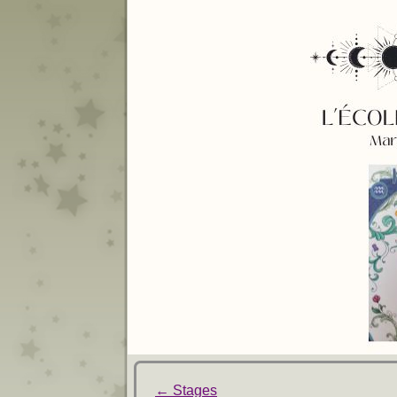
←
Stages