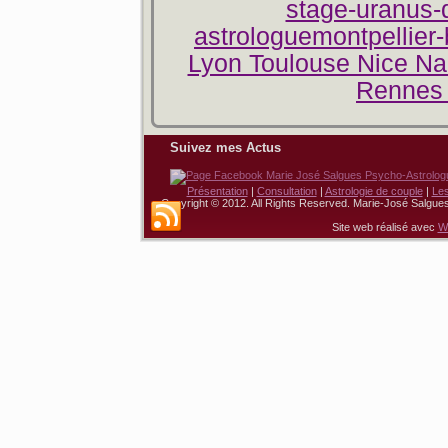
stage-uranus-
astrologuemontpellier-
Lyon Toulouse Nice Na
Rennes 
Suivez mes Actus
Présentation
|
Consultation
|
Astrologie de couple
|
Le
Copyright © 2012. All Rights Reserved. Marie-José Salgue
Site web réalisé avec
W