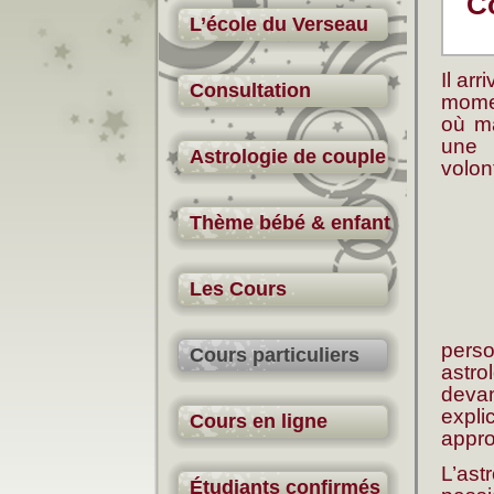
Co
L’école du Verseau
Il arr
Consultation
mome
où m
une
Astrologie de couple
volon
Thème bébé & enfant
Les Cours
pers
Cours particuliers
astr
deva
expli
Cours en ligne
appro
L’as
Étudiants confirmés