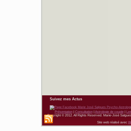
Suivez mes Actus
Présentation
|
Consultation
|
Astrologie de couple
|
Le
Copyright © 2012. All Rights Reserved. Marie-José Salgue
Site web réalisé avec
W