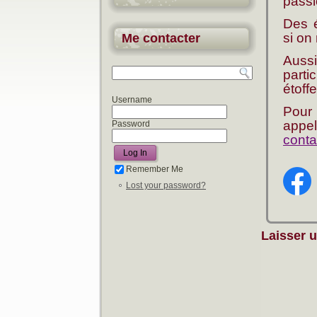
passi
Des 
si on
Me contacter
Auss
parti
étoff
Username
Pour
appe
Password
conta
Remember Me
Lost your password?
Laisser 